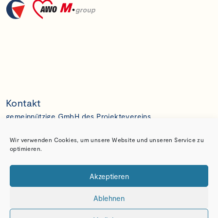
Kontakt
gemeinnützige GmbH des Projektevereins
Gravelottestr. 6, 81667 München
E:
geschaeftsstelle@projekteverein.de
Wir verwenden Cookies, um unsere Website und unseren Service zu
T: (089) 67 10 01
optimieren.
Spenden
Akzeptieren
Bankverbindung
gemeinnützige GmbH des Projektevereins
Ablehnen
IBAN: DE26 5206 0410 0005 3433 64
BIC: GEN0DEF1EK1