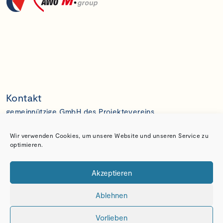
Kontakt
gemeinnützige GmbH des Projektevereins
Gravelottestr. 6, 81667 München
E:
geschaeftsstelle@projekteverein.de
Wir verwenden Cookies, um unsere Website und unseren Service zu
T: (089) 67 10 01
optimieren.
Spenden
Akzeptieren
Bankverbindung
gemeinnützige GmbH des Projektevereins
Ablehnen
IBAN: DE26 5206 0410 0005 3433 64
BIC: GEN0DEF1EK1
Vorlieben