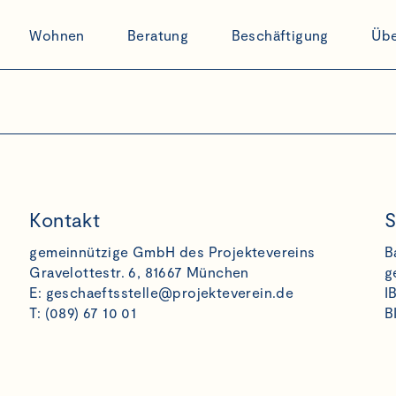
Wohnen
Beratung
Beschäftigung
Übe
Kontakt
S
gemeinnützige GmbH des Projektevereins
B
Gravelottestr. 6, 81667 München
g
E:
geschaeftsstelle@projekteverein.de
I
T: (089) 67 10 01
B