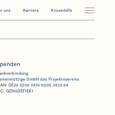
r uns
Karriere
Krisenhilfe
penden
ankverbindung
emeinnützige GmbH des Projektevereins
BAN: DE26 5206 0410 0005 3433 64
IC: GEN0DEF1EK1