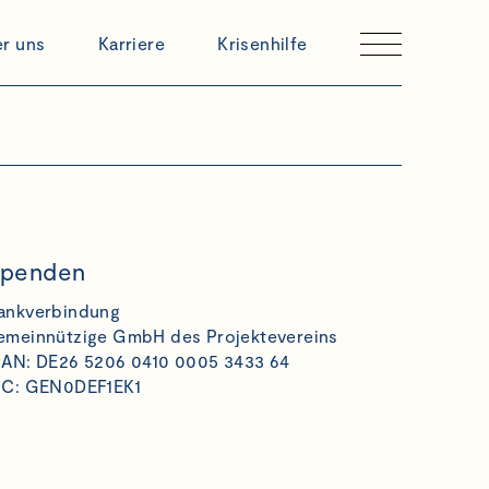
r uns
Karriere
Krisenhilfe
penden
ankverbindung
emeinnützige GmbH des Projektevereins
BAN: DE26 5206 0410 0005 3433 64
IC: GEN0DEF1EK1