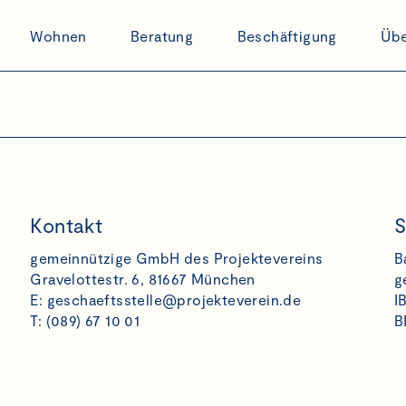
Wohnen
Beratung
Beschäftigung
Übe
Kontakt
S
gemeinnützige GmbH des Projektevereins
B
Gravelottestr. 6, 81667 München
g
E:
geschaeftsstelle@projekteverein.de
I
T: (089) 67 10 01
B