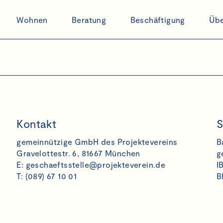
Wohnen
Beratung
Beschäftigung
Übe
Kontakt
S
gemeinnützige GmbH des Projektevereins
B
Gravelottestr. 6, 81667 München
g
E:
geschaeftsstelle@projekteverein.de
I
T: (089) 67 10 01
B