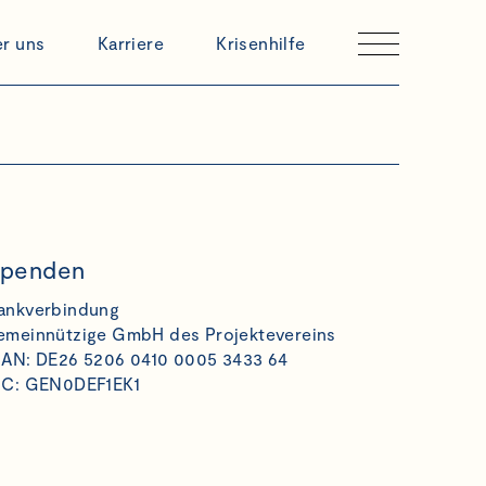
r uns
Karriere
Krisenhilfe
penden
ankverbindung
emeinnützige GmbH des Projektevereins
BAN: DE26 5206 0410 0005 3433 64
IC: GEN0DEF1EK1