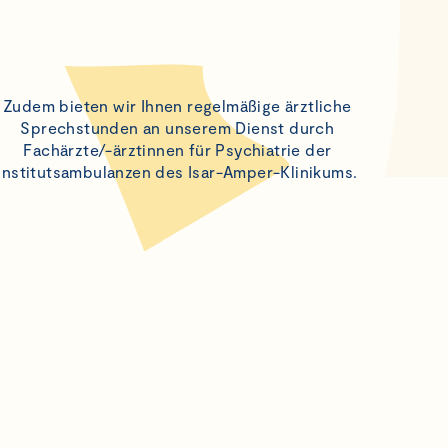
Zudem bieten wir Ihnen regelmäßige ärztliche
Sprechstunden an unserem Dienst durch
Fachärzte/-ärztinnen für Psychiatrie der
Institutsambulanzen des Isar-Amper-Klinikums.