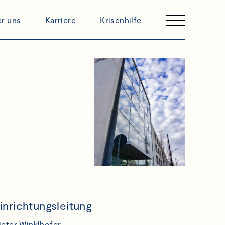
r uns
Karriere
Krisenhilfe
inrichtungsleitung
ieter Winklhofer