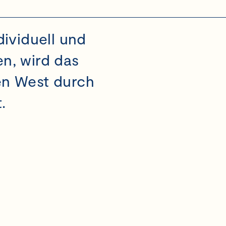
ividuell und
en, wird das
n West durch
.