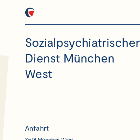
Sozialpsychiatrische
Dienst München
West
Anfahrt
SpDi München West