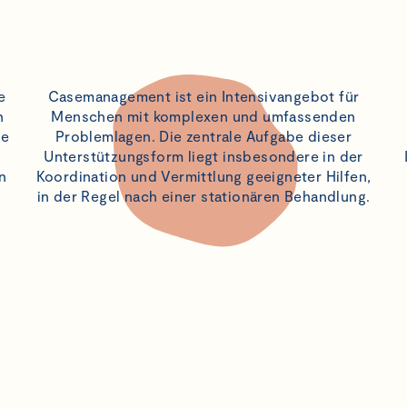
e
Casemanagement ist ein Intensivangebot für
n
Menschen mit komplexen und umfassenden
ne
Problemlagen. Die zentrale Aufgabe dieser
Unterstützungsform liegt insbesondere in der
n
Koordination und Vermittlung geeigneter Hilfen,
in der Regel nach einer stationären Behandlung.