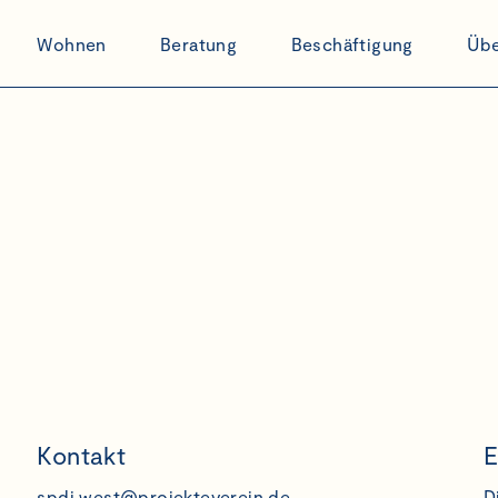
Wohnen
Beratung
Beschäftigung
Übe
r
Kontakt
E
spdi.west@projekteverein.de
D