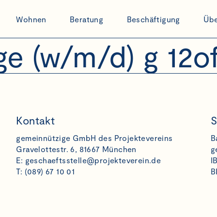
Wohnen
Beratung
Beschäftigung
Übe
e (w/m/d) g 12of
Kontakt
S
gemeinnützige GmbH des Projektevereins
B
Gravelottestr. 6, 81667 München
g
E:
geschaeftsstelle@projekteverein.de
I
T: (089) 67 10 01
B